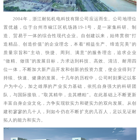
2004
年，
浙江耐拓机电科技有限公司
应运而生。公司地理位
置优越，位于
台州市椒江区机场
路
19-1
号，是
一家
集科研、制
造、贸易于一体的综合性现代企业
。
自
创建以来
，
始终贯彻
“打
造精品、创造价值”的企业理念，本着“精益生产、缔造完美”的
质量宗旨和“主动、快捷、周到、满意”的服务理念，追求企业
“做精、做强”的发展目标，
力求达到科技
、
高效
、
清洁
、
耐用四
位一体，
不断加大新产品开发和创新的投资力度，使企业得到了
持续
、
快速、健康的发展。
十几年的历程中，
公司
时刻秉记以客
户为中心，加之雄厚的产业实力基础，依托自身强大的科研团
队，与国际接轨，
“取其精华，去其糟粕”。在此基础上不断更新
丰富自身企业文化，力争实现软实力和硬实力的双向发展。从创
建初寥寥的几十人，到如今仍在不断扩充的几百人，足以见证耐
拓人的能力和实力。