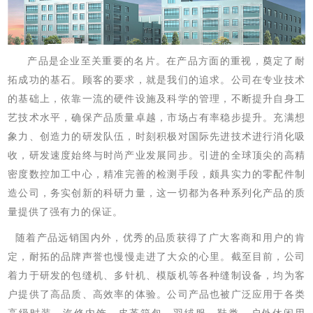
产品是企业至关重要的名片。在产品方面的重视，奠定了耐
拓成功的基石。顾客的要求，就是我们的追求。
公司
在专业
技术
的基础上
，依靠一流的硬件设施及科学的管理，不断提升自身工
艺技术水平，确保产品质量卓越，市场占有率稳步提升。充满想
象力、创造力的研发队伍，
时刻积极对
国际先进技术进行消化吸
收，研发速度始终与时尚产业发展同步。引进
的
全球顶尖的高精
密度数控加工中心
，
精准
完善的检测手段，
颇具实力
的零配件制
造公司，务实创新的科研力量，
这一切都
为各种系列化产品的质
量提供了
强有力的
保证
。
随着产品远销国内外，优秀的
品质
获得了广大客商和用户
的肯
定
，
耐拓的品牌声誉也慢慢走进了大众的心里。截至目前，公司
着力
于研发
的
包缝机
、
多针机
、
模版机等各种缝制设备
，
均
为客
户提供
了
高品质、高效率的
体验
。
公司
产品
也被
广泛应用于
各类