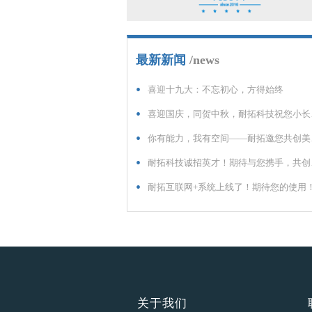
最新新闻
/news
•
喜迎十九大：不忘初心，方得始终
•
喜迎国庆，同贺中秋，耐拓科技祝您小长假乐不停！
•
你有能力，我有空间——耐拓邀您共创美好未来
•
耐拓科技诚招英才！期待与您携手，共创美好明天
•
耐拓互联网+系统上线了！期待您的使用
关于我们